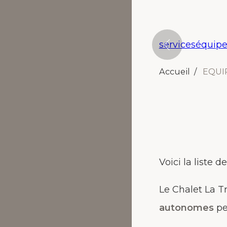
services
équip
Accueil
EQUI
Voici la liste d
Le Chalet La T
autonomes
pe