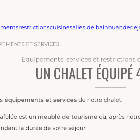
ements
restrictions
cuisine
salles de bain
buanderie
j
PEMENTS ET SERVICES
Equipements, services et restrictions d
UN CHALET ÉQUIPÉ 4
es
équipements et services
de notre chalet.
rafolée est un
meublé de tourisme
où, après notre
ndant la durée de votre séjour.